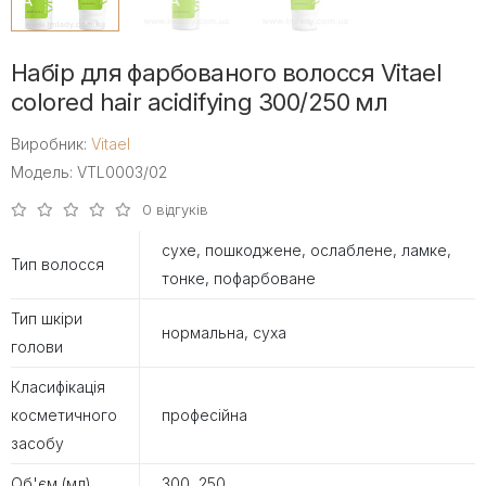
Набір для фарбованого волосся Vitael
colored hair acidifying 300/250 мл
Виробник:
Vitael
Модель: VTL0003/02
0 відгуків
сухе, пошкоджене, ослаблене, ламке,
Тип волосся
тонке, пофарбоване
Тип шкіри
нормальна, суха
голови
Класифікація
косметичного
професійна
засобу
Об'єм (мл)
300, 250