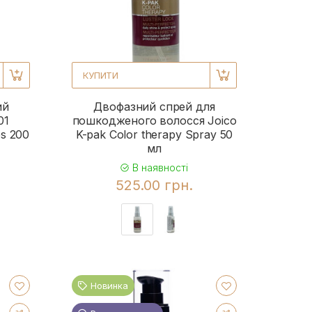
КУПИТИ
ий
Двофазний спрей для
01
пошкодженого волосся Joico
es 200
K-pak Color therapy Spray 50
мл
В наявності
525.00 грн.
Новинка