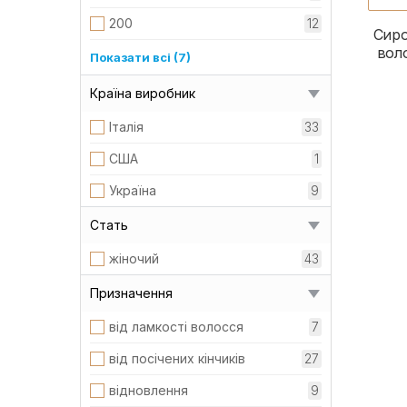
світле
3
200
12
Сиро
сухе
38
вол
250
5
Показати всі (7)
тонке
21
300
1
Країна виробник
тьмяне
15
50
1
Італія
33
500
1
США
1
70
1
Україна
9
80
1
Стать
95
1
жіночий
43
Призначення
від ламкості волосся
7
від посічених кінчиків
27
відновлення
9