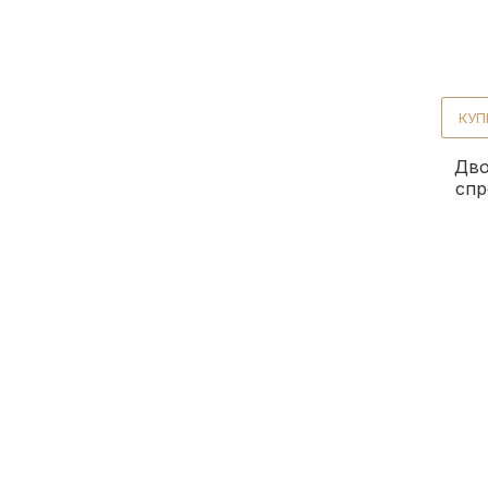
посилення кучерів/локонів
3
потовщення
9
реконструкція волосся
1
КУП
розгладжування
21
Дво
стайлінг
1
спр
термозахист
39
усунення пухнастості
27