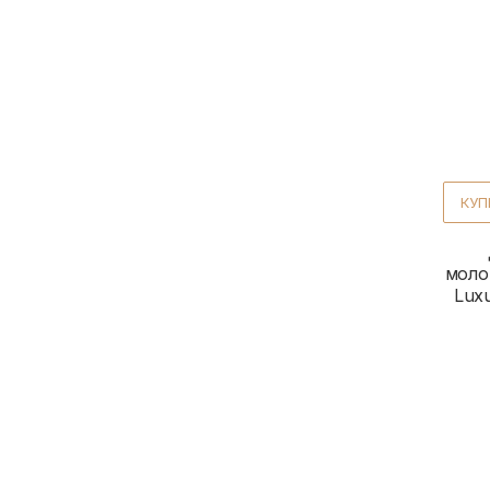
КУП
моло
Luxu