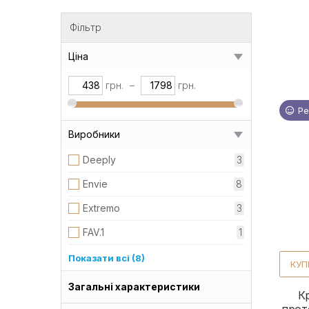
Фільтр
Ціна
грн.
–
грн.
Ре
Виробники
Deeply
3
Envie
8
Extremo
3
FAV.1
1
Full Force
4
Показати всі (8)
КУП
Invidia
2
Загальні характеристики
К
Joico
1