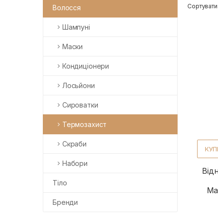
Сортувати
Волосся
Шампуні
Маски
Кондиціонери
Лосьйони
Сироватки
Термозахист
Скраби
КУП
Набори
Від
Тіло
Ma
Бренди