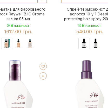
ватка для фарбованого
Спрей-термозахист 
осся Raywell B.IO Croma
волосся 10 у 1 Deep
serum 95 мл
protecting hair spray 2
В наявності
В наявності
1612.00 грн.
540.00 грн.