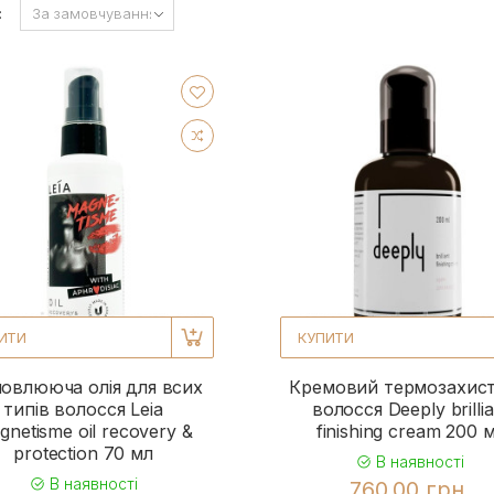
:
ИТИ
КУПИТИ
новлююча олія для всих
Кремовий термозахист
типів волосся Leia
волосся Deeply brillia
gnetisme oil recovery &
finishing cream 200 
protection 70 мл
В наявності
В наявності
760.00 грн.