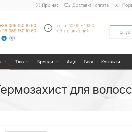
Про нас
Доставка і оплата
Порі
+38 066 150 10 60
пн-пт 10:00 - 19:00
Search
+38 068 150 10 60
сб-нд вихідний
я
Тіло
Бренди
Акції
Блог
Контакти
Термозахист для волосс