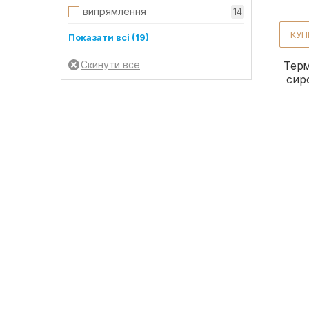
випрямлення
14
КУП
для блиску
39
Показати всі (19)
для об'єму
11
Тер
сир
живлення
39
захист від пересихання
3
захист від сонця
17
збереження кольору
3
зволоження
38
зміцнення
11
зняття електризації
13
легкість розчісування
28
оздоровлення
3
пом'якшення
27