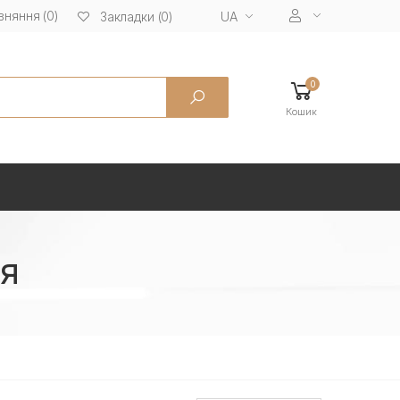
вняння (0)
UA
Закладки (0)
0
Кошик
я