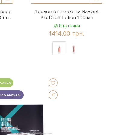
волос
Лосьон от перхоти Raywell
0 шт.
Bio Druff Lotion 100 мл
В наличии
1414.00 грн.
винка
комендуем