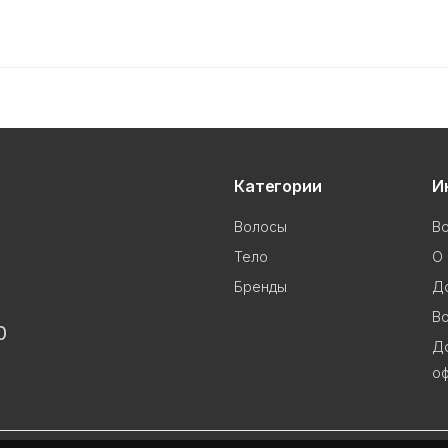
Категории
И
Волосы
В
Тело
О 
Бренды
До
Во
0
Д
о