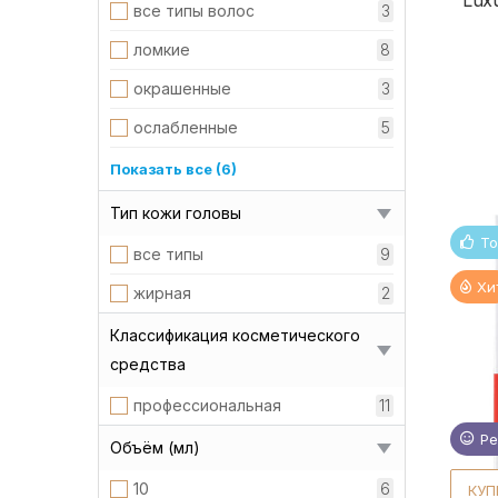
Luxu
все типы волос
3
ломкие
8
окрашенные
3
ослабленные
5
поврежденные
3
Показать все (6)
пористые
1
Тип кожи головы
То
с химической завивкой
3
все типы
9
склонные к выпадению
5
Хи
жирная
2
сухие
3
Классификация косметического
тонкие
1
средства
профессиональная
11
Ре
Объём (мл)
10
6
КУП