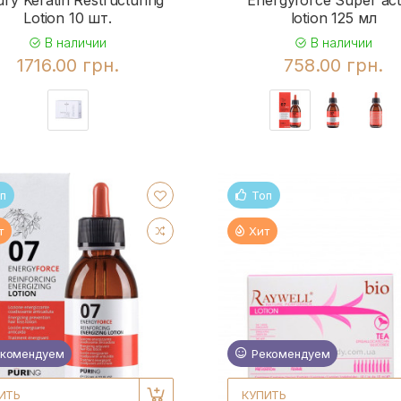
ry Keratin Restructuring
Energyforce Super act
Lotion 10 шт.
lotion 125 мл
В наличии
В наличии
1716.00 грн.
758.00 грн.
п
Топ
т
Хит
комендуем
Рекомендуем
ИТЬ
КУПИТЬ