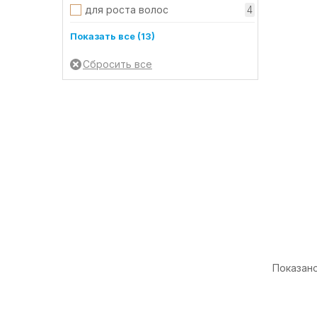
для роста волос
4
защита от пересыхания
3
Показать все (13)
защита при окрашивании
3
от выпадения
6
от перхоти
1
от секущихся кончиков
3
питание
5
реконструкция волос
3
смягчение
5
снятие раздражения
2
сохранение влаги
3
Показано 
увлажнение
5
укрепление
4