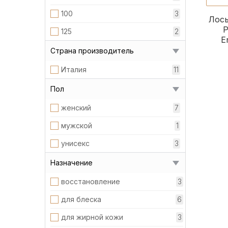
100
3
Лось
P
125
2
E
Страна производитель
Италия
11
Пол
женский
7
мужской
1
унисекс
3
Назначение
восстановление
3
для блеска
6
для жирной кожи
3