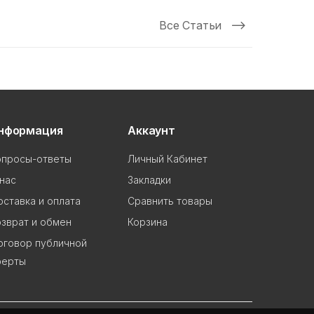
Все Статьи
нформация
Аккаунт
опросы-ответы
Личный Кабинет
нас
Закладки
ставка и оплата
Сравнить товары
зврат и обмен
Корзина
оговор публичной
ферты