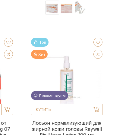
Топ
Хит
Рекомендуем
КУПИТЬ
 от
Лосьон нормализующий для
g 07
жирной кожи головы Raywell