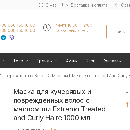
О нас
Доставка и оплата
Срав
+38 066 150 10 60
пн-пт 10:00 - 19:00
Search
+38 068 150 10 60
сб-вс выходной
Тело
Бренды
Акции
Блог
Контакты
 Поврежденных Волос С Маслом Ши Extremo Treated And Curly H
Маска для кучерявых и
Н
поврежденных волос с
1
маслом ши Extremo Treated
and Curly Haire 1000 мл
Производитель:
Extremo