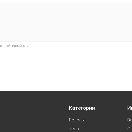
те обычный текст.
Категории
И
Волосы
В
Тело
О 